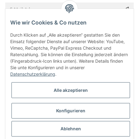
Wie wir Cookies & Co nutzen
Bitte senden Sie mir entsprechend Ihrer
Datenschutzerklärung
regelmäßig und
jederzeit widerruflich Informationen zu Ihrem Produktsortiment per E-Mail zu.
Durch Klicken auf „Alle akzeptieren“ gestatten Sie den
Einsatz folgender Dienste auf unserer Website: YouTube,
Vimeo, ReCaptcha, PayPal Express Checkout und
Ratenzahlung. Sie können die Einstellung jederzeit ändern
(Fingerabdruck-Icon links unten). Weitere Details finden
Sie unte
Konfigurieren
und in unserer
Datenschutzerklärung
.
Alle akzeptieren
* Alle Preise inkl. gesetzlicher USt., zzgl.
Versand
Konfigurieren
Besucherzähler: 5845469
Alle Preise inkl. MwSt.
Umsetzung
Vlarom E-Commerce Agentur
| Powered by
JTL-Shop
|
CLEARIX JTL-Shop Template
Ablehnen