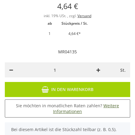
4,64 €
inkl. 19% USt. , zzgl.
Versand
ab
Stückpreis / St.
1
4,64 €
*
MR04135
St.
IN DEN WARENKORB
Sie möchten in monatlichen Raten zahlen?
Weitere
Informationen
x
Bei diesem Artikel ist die Stückzahl teilbar (z. B. 0,5).