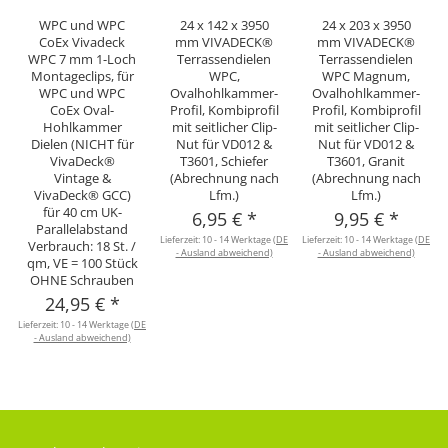
WPC und WPC
24 x 142 x 3950
24 x 203 x 3950
CoEx Vivadeck
mm VIVADECK®
mm VIVADECK®
WPC 7 mm 1-Loch
Terrassendielen
Terrassendielen
Montageclips, für
WPC,
WPC Magnum,
WPC und WPC
Ovalhohlkammer-
Ovalhohlkammer-
CoEx Oval-
Profil, Kombiprofil
Profil, Kombiprofil
Hohlkammer
mit seitlicher Clip-
mit seitlicher Clip-
Dielen (NICHT für
Nut für VD012 &
Nut für VD012 &
VivaDeck®
T3601, Schiefer
T3601, Granit
L
Vintage &
(Abrechnung nach
(Abrechnung nach
VivaDeck® GCC)
Lfm.)
Lfm.)
für 40 cm UK-
6,95 €
*
9,95 €
*
Parallelabstand
Lieferzeit:
10 - 14 Werktage
(DE
Lieferzeit:
10 - 14 Werktage
(DE
Verbrauch: 18 St. /
- Ausland abweichend)
- Ausland abweichend)
qm, VE = 100 Stück
OHNE Schrauben
24,95 €
*
Lieferzeit:
10 - 14 Werktage
(DE
- Ausland abweichend)