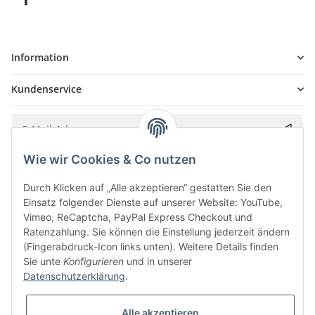
Information
Kundenservice
Wie wir Cookies & Co nutzen
Bitte senden Sie mir entsprechend Ihrer
Datenschutzerklärung
regelmäßig und
jederzeit widerruflich Informationen zu Ihrem Produktsortiment per E-Mail zu.
Durch Klicken auf „Alle akzeptieren“ gestatten Sie den
Einsatz folgender Dienste auf unserer Website: YouTube,
Vimeo, ReCaptcha, PayPal Express Checkout und
Ratenzahlung. Sie können die Einstellung jederzeit ändern
(Fingerabdruck-Icon links unten). Weitere Details finden
Sie unte
Konfigurieren
und in unserer
Datenschutzerklärung
.
Alle akzeptieren
* Alle Preise inkl. gesetzlicher USt., zzgl.
Versand