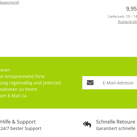
abweichend)
9,9
Lieferzeit:
10 - 1
Ausland ab
ieren
mir entsprechend Ihrer
rung
regelmäßig und jederzeit
rmationen zu Ihrem
per E-Mail zu.
Hilfe & Support
Schnelle Retoure
24/7 bester Support
Garantiert schnelle