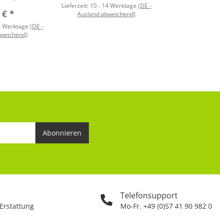
Lieferzeit:
10 - 14 Werktage
(DE -
5 €
*
Ausland abweichend)
4 Werktage
(DE -
weichend)
Abonnieren
Telefonsupport
 Erstattung
Mo-Fr. +49 (0)57 41 90 982 0