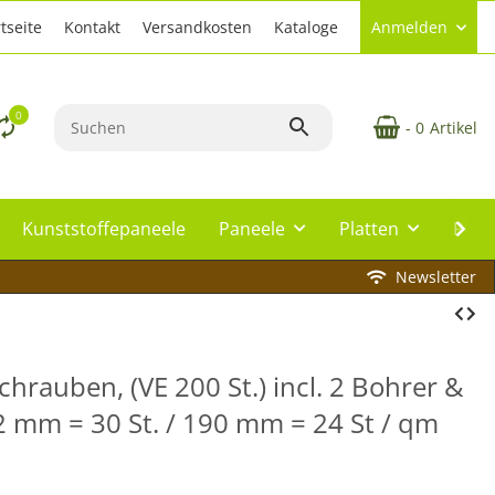
tseite
Kontakt
Versandkosten
Kataloge
Anmelden
0
- 0
Artikel
Kunststoffepaneele
Paneele
Platten
Plat
Newsletter
hrauben, (VE 200 St.) incl. 2 Bohrer &
2 mm = 30 St. / 190 mm = 24 St / qm