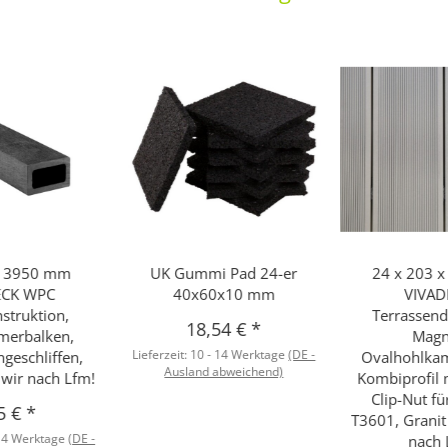
x 3950 mm
UK Gummi Pad 24-er
24 x 203 
ECK WPC
40x60x10 mm
VIVA
struktion,
Terrassen
18,54 €
*
erbalken,
Mag
Lieferzeit:
10 - 14 Werktage
(DE -
ngeschliffen,
Ovalhohlkam
Ausland abweichend)
wir nach Lfm!
Kombiprofil m
Clip-Nut f
5 €
*
T3601, Grani
 14 Werktage
(DE -
nach 