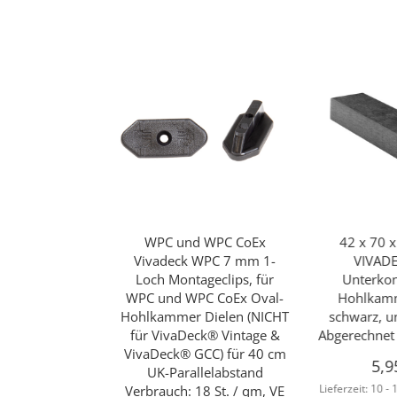
WPC und WPC CoEx
42 x 70 
Vivadeck WPC 7 mm 1-
VIVAD
Loch Montageclips, für
Unterkon
WPC und WPC CoEx Oval-
Hohlkamm
Hohlkammer Dielen (NICHT
schwarz, u
für VivaDeck® Vintage &
Abgerechnet 
VivaDeck® GCC) für 40 cm
5,9
UK-Parallelabstand
Lieferzeit:
10 -
Verbrauch: 18 St. / qm, VE