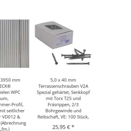
x 3950 mm
5,0 x 40 mm
DECK®
Terrassenschrauben V2A
dielen WPC
Spezial gehärtet, Senkkopf
num,
mit Torx T25 und
mer-Profil,
Fräsrippen, 2/3
it seitlicher
Bohrgewinde und
ür VD012 &
Reibschaft, VE: 100 Stück,
t (Abrechnung
25,95 €
*
Lfm.)