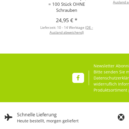
Ausland 
= 100 Stück OHNE
Schrauben
24,95 €
*
Lieferzeit:
10 - 14 Werktage
(DE -
Ausland abweichend)
Newsletter Abonn
Bitte senden Sie 
Datenschutzerklä
widerruflich Info
Produktsortiment 
Schnelle Lieferung
Heute bestellt, morgen geliefert