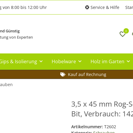
g von 8:00 bis 12:00 Uhr
Service & Hilfe
Star
und Günstig
0
tung von Experten
Gips & Isolierung
Hobelware
Holz im Garten
Kauf auf Rechnung
rauben
3,5 x 45 mm Rog-Sc
Bit, Verbrauch: 14
Artikelnummer:
T2602
Kategorie:
Schrauben