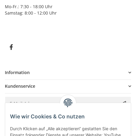
Mo-Fr.: 7:30 - 18:00 Uhr
Samstag: 8:00 - 12:00 Uhr
Information
Kundenservice
Wie wir Cookies & Co nutzen
Bitte senden Sie mir entsprechend Ihrer
Datenschutzerklärung
regelmäßig und
jederzeit widerruflich Informationen zu Ihrem Produktsortiment per E-Mail zu.
Durch Klicken auf „Alle akzeptieren“ gestatten Sie den
Einsatz folgender Dienste auf unserer Website: YouTube,