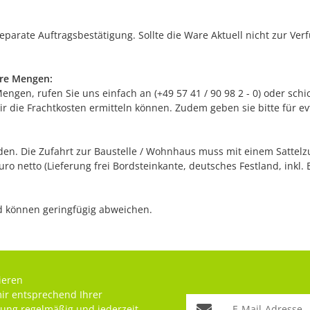
separate Auftragsbestätigung. Sollte die Ware Aktuell nicht zur Ve
ere Mengen:
gen, rufen Sie uns einfach an (+49 57 41 / 90 98 2 - 0) oder schic
r die Frachtkosten ermitteln können. Zudem geben sie bitte für e
n. Die Zufahrt zur Baustelle / Wohnhaus muss mit einem Sattelzug
o netto (Lieferung frei Bordsteinkante, deutsches Festland, inkl. 
nd können geringfügig abweichen.
ieren
mir entsprechend Ihrer
rung
regelmäßig und jederzeit