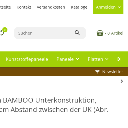
tseite
Kontakt
Versandkosten
Kataloge
Anmelden
0
- 0
Artikel
Kunststoffepaneele
Paneele
Platten
Plat
Newsletter
m BAMBOO Unterkonstruktion,
 cm Abstand zwischen der UK (Abr.