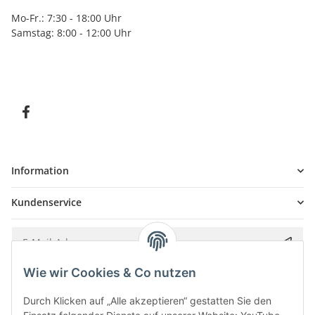
Mo-Fr.: 7:30 - 18:00 Uhr
Samstag: 8:00 - 12:00 Uhr
Information
Kundenservice
Wie wir Cookies & Co nutzen
Bitte senden Sie mir entsprechend Ihrer
Datenschutzerklärung
regelmäßig und
jederzeit widerruflich Informationen zu Ihrem Produktsortiment per E-Mail zu.
Durch Klicken auf „Alle akzeptieren“ gestatten Sie den