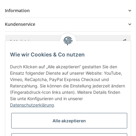
Information
Kundenservice
Wie wir Cookies & Co nutzen
Bitte senden Sie mir entsprechend Ihrer
Datenschutzerklärung
regelmäßig und
jederzeit widerruflich Informationen zu Ihrem Produktsortiment per E-Mail zu.
Durch Klicken auf „Alle akzeptieren“ gestatten Sie den
Einsatz folgender Dienste auf unserer Website: YouTube,
Vimeo, ReCaptcha, PayPal Express Checkout und
Ratenzahlung. Sie können die Einstellung jederzeit ändern
(Fingerabdruck-Icon links unten). Weitere Details finden
Sie unte
Konfigurieren
und in unserer
Datenschutzerklärung
.
Alle akzeptieren
* Alle Preise inkl. gesetzlicher USt., zzgl.
Versand