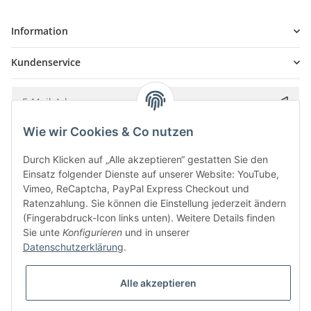
Information
Kundenservice
Wie wir Cookies & Co nutzen
Bitte senden Sie mir entsprechend Ihrer
Datenschutzerklärung
regelmäßig und
jederzeit widerruflich Informationen zu Ihrem Produktsortiment per E-Mail zu.
Durch Klicken auf „Alle akzeptieren“ gestatten Sie den
Einsatz folgender Dienste auf unserer Website: YouTube,
Vimeo, ReCaptcha, PayPal Express Checkout und
Ratenzahlung. Sie können die Einstellung jederzeit ändern
(Fingerabdruck-Icon links unten). Weitere Details finden
Sie unte
Konfigurieren
und in unserer
Datenschutzerklärung
.
Alle akzeptieren
* Alle Preise inkl. gesetzlicher USt., zzgl.
Versand