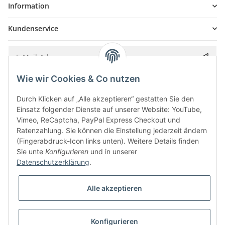
Information
Kundenservice
Wie wir Cookies & Co nutzen
Bitte senden Sie mir entsprechend Ihrer
Datenschutzerklärung
regelmäßig und
jederzeit widerruflich Informationen zu Ihrem Produktsortiment per E-Mail zu.
Durch Klicken auf „Alle akzeptieren“ gestatten Sie den
Einsatz folgender Dienste auf unserer Website: YouTube,
Vimeo, ReCaptcha, PayPal Express Checkout und
Ratenzahlung. Sie können die Einstellung jederzeit ändern
(Fingerabdruck-Icon links unten). Weitere Details finden
Sie unte
Konfigurieren
und in unserer
Datenschutzerklärung
.
Alle akzeptieren
* Alle Preise inkl. gesetzlicher USt., zzgl.
Versand
Konfigurieren
Besucherzähler: 5857785