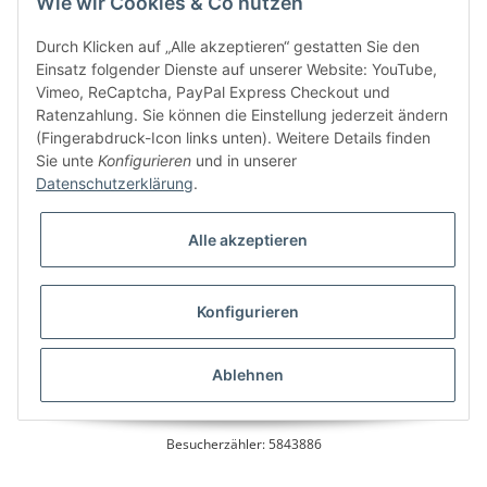
Wie wir Cookies & Co nutzen
Kundenservice
Durch Klicken auf „Alle akzeptieren“ gestatten Sie den
Einsatz folgender Dienste auf unserer Website: YouTube,
Vimeo, ReCaptcha, PayPal Express Checkout und
Ratenzahlung. Sie können die Einstellung jederzeit ändern
Bitte senden Sie mir entsprechend Ihrer
Datenschutzerklärung
regelmäßig und
(Fingerabdruck-Icon links unten). Weitere Details finden
jederzeit widerruflich Informationen zu Ihrem Produktsortiment per E-Mail zu.
Sie unte
Konfigurieren
und in unserer
Datenschutzerklärung
.
Alle akzeptieren
Konfigurieren
* Alle Preise inkl. gesetzlicher USt., zzgl.
Versand
Ablehnen
Besucherzähler: 5843886
Alle Preise inkl. MwSt.
Umsetzung
Vlarom E-Commerce Agentur
| Powered by
JTL-Shop
|