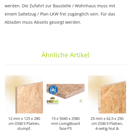
werden. Die Zufahrt zur Baustelle / Wohnhaus muss mit
einem Sattelzug / Plan-LKW frei zugänglich sein. Für das
Abladen muss Abseits gesorgt werden.
Ähnliche Artikel
12 mm x 125 x 280
15 x 5040 x 2580
25 mm x 62,5 x 250
cm OSB/3 Platten,
mm LivingBoard
cm OSB/3 Platten,
stumpf,
face P5
4-seitig Nut &