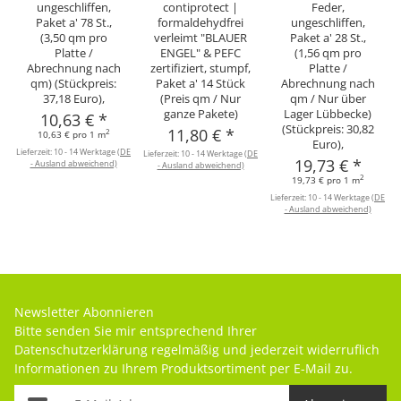
ungeschliffen,
contiprotect |
Feder,
Paket a' 78 St.,
formaldehydfrei
ungeschliffen,
(3,50 qm pro
verleimt "BLAUER
Paket a' 28 St.,
Platte /
ENGEL" & PEFC
(1,56 qm pro
Abrechnung nach
zertifiziert, stumpf,
Platte /
qm) (Stückpreis:
Paket a' 14 Stück
Abrechnung nach
37,18 Euro),
(Preis qm / Nur
qm / Nur über
ganze Pakete)
Lager Lübbecke)
10,63 €
*
(Stückpreis: 30,82
11,80 €
*
2
10,63 € pro 1 m
Euro),
Lieferzeit:
10 - 14 Werktage
(DE
Lieferzeit:
10 - 14 Werktage
(DE
19,73 €
*
- Ausland abweichend)
- Ausland abweichend)
2
19,73 € pro 1 m
Lieferzeit:
10 - 14 Werktage
(DE
- Ausland abweichend)
Newsletter Abonnieren
Bitte senden Sie mir entsprechend Ihrer
Datenschutzerklärung
regelmäßig und jederzeit widerruflich
Informationen zu Ihrem Produktsortiment per E-Mail zu.