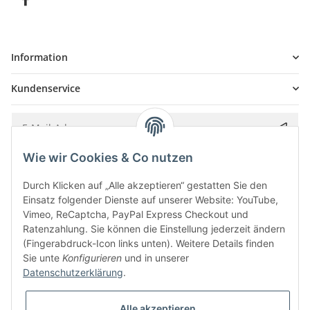
Information
Kundenservice
Wie wir Cookies & Co nutzen
Bitte senden Sie mir entsprechend Ihrer
Datenschutzerklärung
regelmäßig und
jederzeit widerruflich Informationen zu Ihrem Produktsortiment per E-Mail zu.
Durch Klicken auf „Alle akzeptieren“ gestatten Sie den
Einsatz folgender Dienste auf unserer Website: YouTube,
Vimeo, ReCaptcha, PayPal Express Checkout und
Ratenzahlung. Sie können die Einstellung jederzeit ändern
(Fingerabdruck-Icon links unten). Weitere Details finden
Sie unte
Konfigurieren
und in unserer
Datenschutzerklärung
.
Alle akzeptieren
* Alle Preise inkl. gesetzlicher USt., zzgl.
Versand