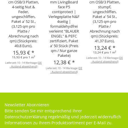
cm OSB/3 Platten,
mm LivingBoard
cm OSB/3 Platten,
4-seitig Nut &
face P5
stumpf,
Feder,
contiprotect |
ungeschliffen,
ungeschliffen,
Verlegeplatte N&F
Paket a' 54 St.,
Paket a' 52 St.,
4seitig |
(3,125 qm pro
(3,125 qm pro
formaldehydfrei
Platte /
Platte /
verleimt "BLAUER
Abrechnung nach
Abrechnung nach
ENGEL" & PEFC
qm) (Stückpreis:
qm) (Stückpreis:
zertifiziert, Paket
41,37 Euro),
49,8 Euro),
a' 50 Stück (Preis
13,24 €
*
qm / Nur ganze
15,93 €
*
2
13,24 € pro 1 m
Pakete)
2
15,93 € pro 1 m
Lieferzeit:
10 - 14 Werktage
(DE
12,38 €
*
- Ausland abweichend)
Lieferzeit:
10 - 14 Werktage
(DE
- Ausland abweichend)
Lieferzeit:
10 - 14 Werktage
(DE
- Ausland abweichend)
Newsletter Abonnieren
Bitte senden Sie mir entsprechend Ihrer
Datenschutzerklärung
regelmäßig und jederzeit widerruflich
Informationen zu Ihrem Produktsortiment per E-Mail zu.