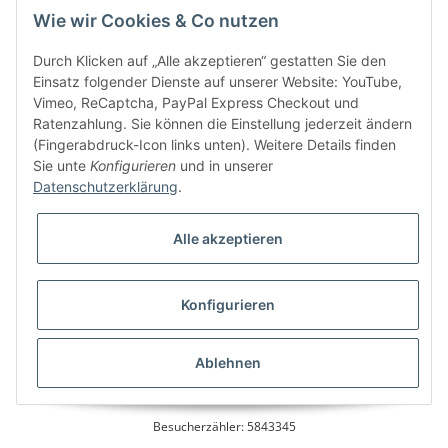
Wie wir Cookies & Co nutzen
Kundenservice
Durch Klicken auf „Alle akzeptieren“ gestatten Sie den
Einsatz folgender Dienste auf unserer Website: YouTube,
Vimeo, ReCaptcha, PayPal Express Checkout und
Ratenzahlung. Sie können die Einstellung jederzeit ändern
Bitte senden Sie mir entsprechend Ihrer
Datenschutzerklärung
regelmäßig und
(Fingerabdruck-Icon links unten). Weitere Details finden
jederzeit widerruflich Informationen zu Ihrem Produktsortiment per E-Mail zu.
Sie unte
Konfigurieren
und in unserer
Datenschutzerklärung
.
Alle akzeptieren
Konfigurieren
* Alle Preise inkl. gesetzlicher USt., zzgl.
Versand
Ablehnen
Besucherzähler: 5843345
Alle Preise inkl. MwSt.