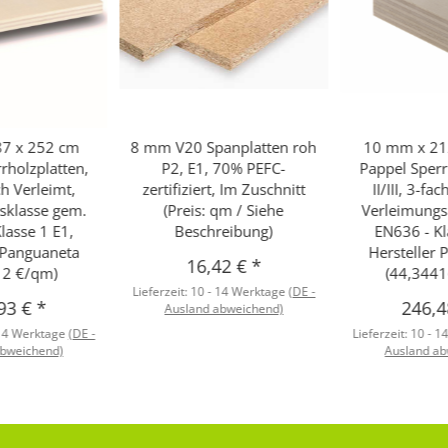
7 x 252 cm
8 mm V20 Spanplatten roh
10 mm x 21
rholzplatten,
P2, E1, 70% PEFC-
Pappel Sperr
ach Verleimt,
zertifiziert, Im Zuschnitt
II/III, 3-fa
sklasse gem.
(Preis: qm / Siehe
Verleimungs
lasse 1 E1,
Beschreibung)
EN636 - Kl
r Panguaneta
Hersteller 
16,42 €
*
12 €/qm)
(44,344
Lieferzeit:
10 - 14 Werktage
(DE -
93 €
*
246,
Ausland abweichend)
 14 Werktage
(DE -
Lieferzeit:
10 - 1
abweichend)
Ausland ab