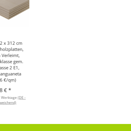
2 x 312 cm
holzplatten,
ch Verleimt,
klasse gem.
asse 2 E1,
Panguaneta
16 €/qm)
48 €
*
4 Werktage
(DE -
weichend)