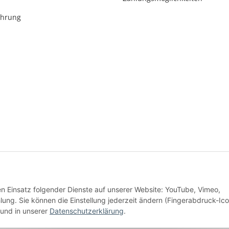
ehrung
* Alle Preise inkl. gesetzlicher USt., zzgl.
Versand
den Einsatz folgender Dienste auf unserer Website: YouTube, Vimeo,
Alle Preise inkl. MwSt.
g. Sie können die Einstellung jederzeit ändern (Fingerabdruck-Ico
und in unserer
Datenschutzerklärung
.