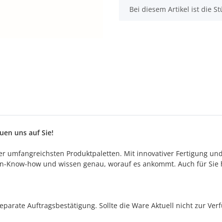
x
Bei diesem Artikel ist die Stü
en uns auf Sie!
 der umfangreichsten Produktpaletten. Mit innovativer Fertigung un
n-Know-how und wissen genau, worauf es ankommt. Auch für Sie h
separate Auftragsbestätigung. Sollte die Ware Aktuell nicht zur Ve