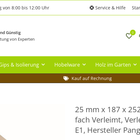
g von 8:00 bis 12:00 Uhr
Service & Hilfe
Star
und Günstig
0
tung von Experten
Gips & Isolierung
Hobelware
Holz im Garten
Kauf auf Rechnung
25 mm x 187 x 252 
fach Verleimt, Ver
E1, Hersteller Pa