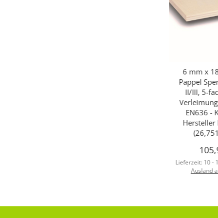
6 mm x 18
Pappel Sper
II/III, 5-f
Verleimung
EN636 - K
Herstelle
(26,75
105,
Lieferzeit:
10 -
Ausland 