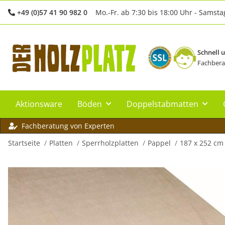
+49 (0)57 41 90 982 0
Mo.-Fr. ab 7:30 bis 18:00 Uhr - Samsta
Schnell 
Fachbera
Aktionsware
Böden
Doppelstabmatten
Fachberatung von Experten
Startseite
Platten
Sperrholzplatten
Pappel
187 x 252 cm