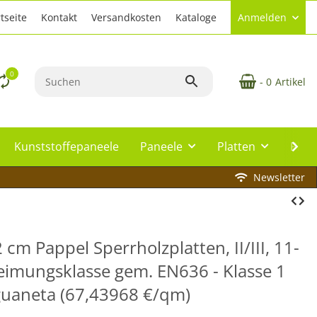
tseite
Kontakt
Versandkosten
Kataloge
Anmelden
0
- 0
Artikel
Kunststoffepaneele
Paneele
Platten
Plat
Newsletter
cm Pappel Sperrholzplatten, II/III, 11-
leimungsklasse gem. EN636 - Klasse 1
nguaneta (67,43968 €/qm)