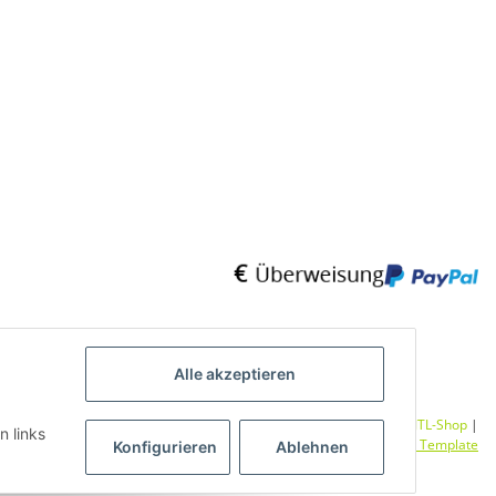
Alle akzeptieren
Umsetzung
Vlarom E-Commerce Agentur
| Powered by
JTL-Shop
|
n links
CLEARIX JTL-Shop Template
Konfigurieren
Ablehnen