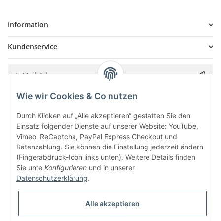
Information
Kundenservice
Wie wir Cookies & Co nutzen
Bitte senden Sie mir entsprechend Ihrer
Datenschutzerklärung
regelmäßig und
jederzeit widerruflich Informationen zu Ihrem Produktsortiment per E-Mail zu.
Durch Klicken auf „Alle akzeptieren“ gestatten Sie den
Einsatz folgender Dienste auf unserer Website: YouTube,
Vimeo, ReCaptcha, PayPal Express Checkout und
Ratenzahlung. Sie können die Einstellung jederzeit ändern
(Fingerabdruck-Icon links unten). Weitere Details finden
Sie unte
Konfigurieren
und in unserer
Datenschutzerklärung
.
Alle akzeptieren
* Alle Preise inkl. gesetzlicher USt., zzgl.
Versand