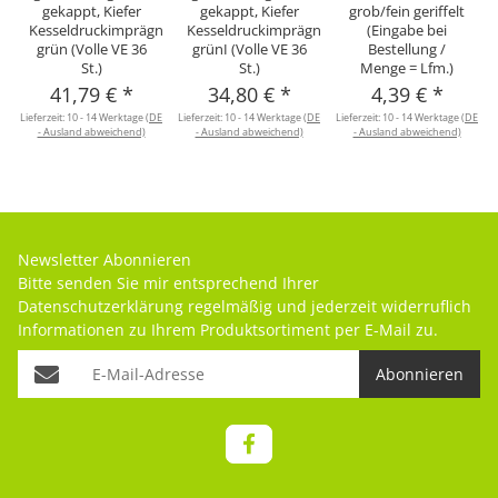
gekappt, Kiefer
gekappt, Kiefer
grob/fein geriffelt
Kesseldruckimprägniert
Kesseldruckimprägniert
(Eingabe bei
grün (Volle VE 36
grünI (Volle VE 36
Bestellung /
St.)
St.)
Menge = Lfm.)
41,79 €
*
34,80 €
*
4,39 €
*
Lieferzeit:
10 - 14 Werktage
(DE
Lieferzeit:
10 - 14 Werktage
(DE
Lieferzeit:
10 - 14 Werktage
(DE
- Ausland abweichend)
- Ausland abweichend)
- Ausland abweichend)
Newsletter Abonnieren
Bitte senden Sie mir entsprechend Ihrer
Datenschutzerklärung
regelmäßig und jederzeit widerruflich
Informationen zu Ihrem Produktsortiment per E-Mail zu.
Abonnieren