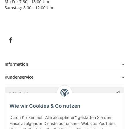
Mo-Fr.: 7:30 - 18:00 Uhr
Samstag: 8:00 - 12:00 Uhr
Information
Kundenservice
Wie wir Cookies & Co nutzen
Bitte senden Sie mir entsprechend Ihrer
Datenschutzerklärung
regelmäßig und
jederzeit widerruflich Informationen zu Ihrem Produktsortiment per E-Mail zu.
Durch Klicken auf „Alle akzeptieren“ gestatten Sie den
Einsatz folgender Dienste auf unserer Website: YouTube,