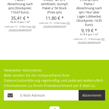
Abrechnung nach
zertifiziert, stumpf,
Platte /
qm) (Stückpreis:
Paket a' 56 Stück
Abrechnung nach
110,67 Euro),
(Preis qm)
qm / Nur über
Lager Lübbecke)
35,41 €
*
11,80 €
*
(Stückpreis: 14,35
2
35,41 € pro 1 m
Lieferzeit:
10 - 14 Werktage
(DE
Euro),
- Ausland abweichend)
Lieferzeit:
10 - 14 Werktage
(DE
9,19 €
*
- Ausland abweichend)
2
9,19 € pro 1 m
Lieferzeit:
10 - 14 Werktage
(DE
- Ausland abweichend)
Newsletter Abonnieren
Bitte senden Sie mir entsprechend Ihrer
Datenschutzerklärung
regelmäßig und jederzeit widerruflich
Informationen zu Ihrem Produktsortiment per E-Mail zu.
Abonnieren