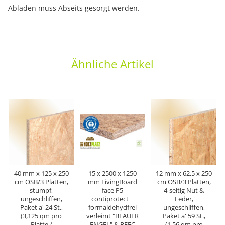
Abladen muss Abseits gesorgt werden.
Ähnliche Artikel
40 mm x 125 x 250
15 x 2500 x 1250
12 mm x 62,5 x 250
cm OSB/3 Platten,
mm LivingBoard
cm OSB/3 Platten,
stumpf,
face P5
4-seitig Nut &
ungeschliffen,
contiprotect |
Feder,
Paket a' 24 St.,
formaldehydfrei
ungeschliffen,
(3,125 qm pro
verleimt "BLAUER
Paket a' 59 St.,
Platte /
ENGEL" & PEFC
(1,56 qm pro