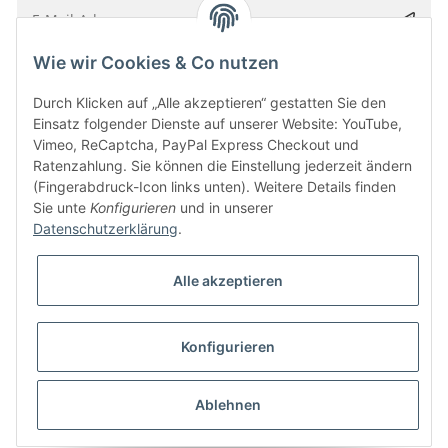
Wie wir Cookies & Co nutzen
Bitte senden Sie mir entsprechend Ihrer
Datenschutzerklärung
regelmäßig und
jederzeit widerruflich Informationen zu Ihrem Produktsortiment per E-Mail zu.
Durch Klicken auf „Alle akzeptieren“ gestatten Sie den
Einsatz folgender Dienste auf unserer Website: YouTube,
Vimeo, ReCaptcha, PayPal Express Checkout und
Ratenzahlung. Sie können die Einstellung jederzeit ändern
(Fingerabdruck-Icon links unten). Weitere Details finden
Sie unte
Konfigurieren
und in unserer
Datenschutzerklärung
.
Alle akzeptieren
* Alle Preise inkl. gesetzlicher USt., zzgl.
Versand
Konfigurieren
Besucherzähler: 5850212
Alle Preise inkl. MwSt.
Umsetzung
Vlarom E-Commerce Agentur
| Powered by
JTL-Shop
|
CLEARIX JTL-Shop Template
Ablehnen