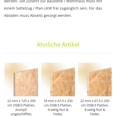
werden. Die Zufahrt zur Baustelle / Wohnhaus muss mit
einem Sattelzug / Plan-LKW frei zugänglich sein. Für das
Abladen muss Abseits gesorgt werden.
Ähnliche Artikel
22 mm x 125 x 250
18 mm x 67,5 x 250
22 mm x 67,5 x 250
cm OSB/3 Platten,
cm OSB/3 Platten,
cm OSB/3 Platten,
stumpf,
4-seitig Nut &
4-seitig Nut &
ungeschliffen,
Feder,
Feder,