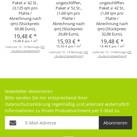
Paket a' 42 St.,
ungeschliffen,
ungeschliffen,
(3,125 qm pro
Paket a' 52 St.,
Paket a' 42 St.,
Platte /
(1,69 qm pro
(1,69 qm pro
Abrechnung nach
Platte /
Platte /
qm) (Stückpreis:
Abrechnung nach
Abrechnung nach
60,86 Euro),
qm) (Stückpreis:
qm) (Stückpreis:
26,89 Euro),
32,86 Euro),
19,48 €
*
15,93 €
*
19,48 €
*
2
19,48 € pro 1 m
2
2
15,93 € pro 1 m
19,48 € pro 1 m
Lieferzeit:
10 - 14 Werktage
(DE
- Ausland abweichend)
Lieferzeit:
10 - 14 Werktage
(DE
Lieferzeit:
10 - 14 Werktage
(DE
- Ausland abweichend)
- Ausland abweichend)
Newsletter Abonnieren
Bitte senden Sie mir entsprechend Ihrer
Datenschutzerklärung
regelmäßig und jederzeit widerruflich
Informationen zu Ihrem Produktsortiment per E-Mail zu.
Abonnieren