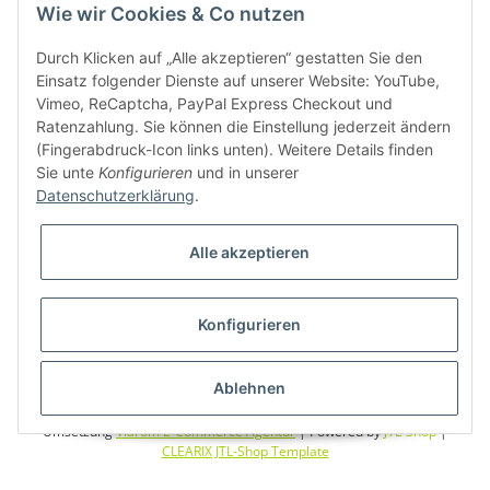
Wie wir Cookies & Co nutzen
Durch Klicken auf „Alle akzeptieren“ gestatten Sie den
Einsatz folgender Dienste auf unserer Website: YouTube,
Bitte senden Sie mir entsprechend Ihrer
Datenschutzerklärung
regelmäßig und
jederzeit widerruflich Informationen zu Ihrem Produktsortiment per E-Mail zu.
Vimeo, ReCaptcha, PayPal Express Checkout und
Ratenzahlung. Sie können die Einstellung jederzeit ändern
(Fingerabdruck-Icon links unten). Weitere Details finden
Sie unte
Konfigurieren
und in unserer
Datenschutzerklärung
.
Alle akzeptieren
* Alle Preise inkl. gesetzlicher USt., zzgl.
Versand
Konfigurieren
Ablehnen
Besucherzähler: 5842343
Alle Preise inkl. MwSt.
Umsetzung
Vlarom E-Commerce Agentur
| Powered by
JTL-Shop
|
CLEARIX JTL-Shop Template