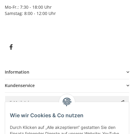
Mo-Fr.: 7:30 - 18:00 Uhr
Samstag: 8:00 - 12:00 Uhr
Information
Kundenservice
Wie wir Cookies & Co nutzen
Bitte senden Sie mir entsprechend Ihrer
Datenschutzerklärung
regelmäßig und
jederzeit widerruflich Informationen zu Ihrem Produktsortiment per E-Mail zu.
Durch Klicken auf „Alle akzeptieren“ gestatten Sie den
Einsatz folgender Dienste auf unserer Website: YouTube,