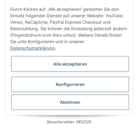
Kundenservice
Durch Klicken auf „Alle akzeptieren“ gestatten Sie den
Einsatz folgender Dienste auf unserer Website: YouTube,
Vimeo, ReCaptcha, PayPal Express Checkout und
Ratenzahlung. Sie können die Einstellung jederzeit ändern
Bitte senden Sie mir entsprechend Ihrer
Datenschutzerklärung
regelmäßig und
(Fingerabdruck-Icon links unten). Weitere Details finden
jederzeit widerruflich Informationen zu Ihrem Produktsortiment per E-Mail zu.
Sie unte
Konfigurieren
und in unserer
Datenschutzerklärung
.
Alle akzeptieren
Konfigurieren
* Alle Preise inkl. gesetzlicher USt., zzgl.
Versand
Ablehnen
Besucherzähler: 5852528
Alle Preise inkl. MwSt.
Umsetzung
Vlarom E-Commerce Agentur
| Powered by
JTL-Shop
|