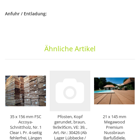
Anfuhr / Entladung:
Ähnliche Artikel
35 x 156 mm FSC
Pfosten, Kopf
21 x 145 mm
Accoya-
gerundet, braun,
Megawood
Schnittholz, Nr. 1
9x9x95cm, VE: 39, ,
Premium
Clear i. Pr. 4-seitig
Art.-Nr.: 30426 (Ab
Nussbraun
fehlerfrei, Längen
Lager Lübbecke /
Barfußdiele,