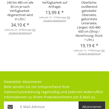
240 bis 480 cm alle
Verfügbarkeit auf
Oberläche:
30 cm je nach
Anfrage)
oszillierend
Verfügbarkeit.
gehobelte
13,99 €
*
Abgerechnet wird
Oberseite,
Lieferzeit:
10 - 14 Werktage
(DE
in Lfm.!
gebürstete
- Ausland abweichend)
Unterseite,
34,10 €
*
Längen: 420-480-
Lieferzeit:
24 - 28 Werktage
(DE
600 cm (Shop /
- Ausland abweichend)
Abrechnung: Stück
= Lfm.)
19,19 €
*
Lieferzeit:
10 - 14 Werktage
(DE
- Ausland abweichend)
Newsletter Abonnieren
Bitte senden Sie mir entsprechend Ihrer
Datenschutzerklärung
regelmäßig und jederzeit widerruflich
Informationen zu Ihrem Produktsortiment per E-Mail zu.
Abonnieren