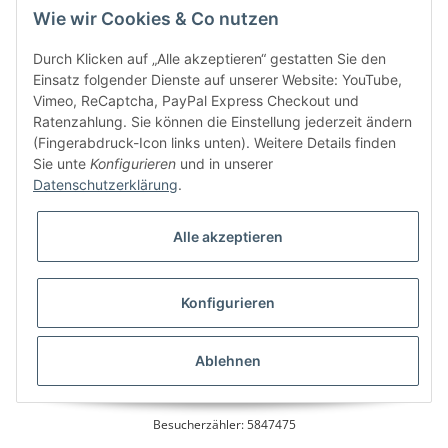
Wie wir Cookies & Co nutzen
Kundenservice
Durch Klicken auf „Alle akzeptieren“ gestatten Sie den
Einsatz folgender Dienste auf unserer Website: YouTube,
Vimeo, ReCaptcha, PayPal Express Checkout und
Ratenzahlung. Sie können die Einstellung jederzeit ändern
Bitte senden Sie mir entsprechend Ihrer
Datenschutzerklärung
regelmäßig und
(Fingerabdruck-Icon links unten). Weitere Details finden
jederzeit widerruflich Informationen zu Ihrem Produktsortiment per E-Mail zu.
Sie unte
Konfigurieren
und in unserer
Datenschutzerklärung
.
Alle akzeptieren
Konfigurieren
* Alle Preise inkl. gesetzlicher USt., zzgl.
Versand
Ablehnen
Besucherzähler: 5847475
Alle Preise inkl. MwSt.