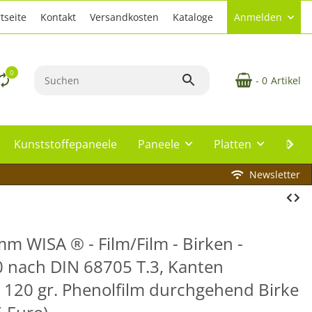
tseite
Kontakt
Versandkosten
Kataloge
Anmelden
0
- 0
Artikel
Kunststoffepaneele
Paneele
Platten
Plat
Newsletter
m WISA ® - Film/Film - Birken -
0 nach DIN 68705 T.3, Kanten
. 120 gr. Phenolfilm durchgehend Birke