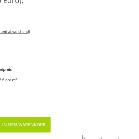
 Euro),
sland abweichend)
dpreis
5 € pro m²
IN DEN WARENKORB