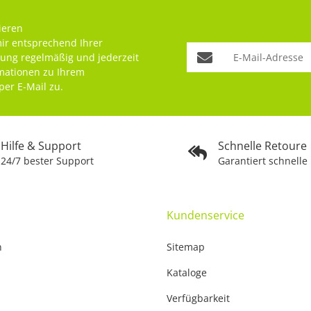
ieren
mir entsprechend Ihrer
rung
regelmäßig und jederzeit
rmationen zu Ihrem
per E-Mail zu.
Hilfe & Support
Schnelle Retoure
24/7 bester Support
Garantiert schnelle
Kundenservice
n
Sitemap
Kataloge
Verfügbarkeit