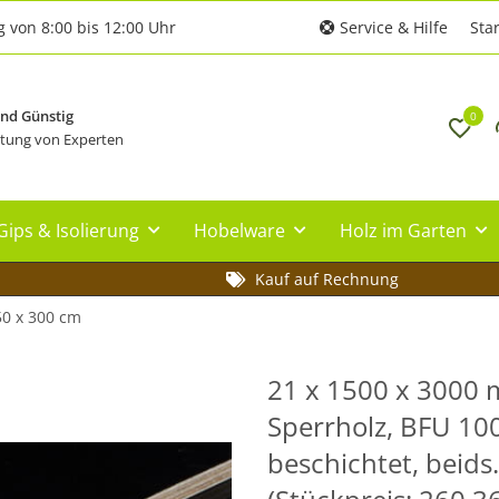
g von 8:00 bis 12:00 Uhr
Service & Hilfe
Star
und Günstig
0
tung von Experten
Gips & Isolierung
Hobelware
Holz im Garten
Kauf auf Rechnung
50 x 300 cm
21 x 1500 x 3000 m
Sperrholz, BFU 10
beschichtet, beids