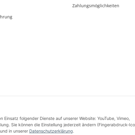
Zahlungsmöglichkeiten
ehrung
* Alle Preise inkl. gesetzlicher USt., zzgl.
Versand
den Einsatz folgender Dienste auf unserer Website: YouTube, Vimeo,
Alle Preise inkl. MwSt.
g. Sie können die Einstellung jederzeit ändern (Fingerabdruck-Ico
und in unserer
Datenschutzerklärung
.