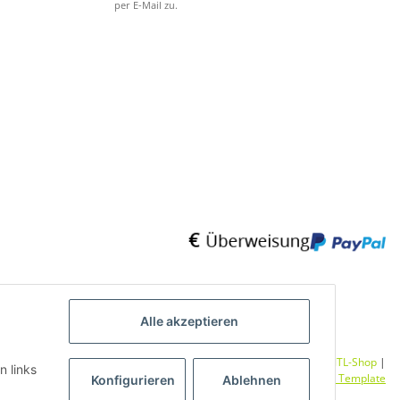
per E-Mail zu.
Alle akzeptieren
Umsetzung
Vlarom E-Commerce Agentur
| Powered by
JTL-Shop
|
n links
CLEARIX JTL-Shop Template
Konfigurieren
Ablehnen