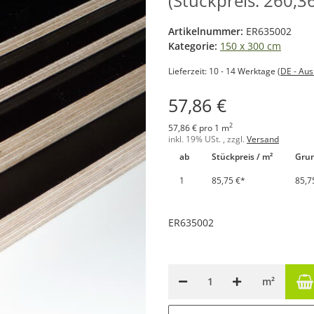
(Stückpreis: 260,36
Artikelnummer:
ER635002
Kategorie:
150 x 300 cm
Lieferzeit:
10 - 14 Werktage
(DE - Au
57,86 €
2
57,86 € pro 1 m
inkl. 19% USt. , zzgl.
Versand
ab
Stückpreis / m²
Grun
1
85,75 €
*
85,7
ER635002
m²