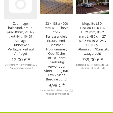
Zaunriegel
23 x 138 x 4000
Megalite LED-
halbrund, braun,
mm WPC Theva
LINEAR-LEUCHT,
Ø8x300cm, VE: 65,
CoEx
H: 21 mm; B: 62
, Art.-Nr.: 10499
Terrassendiele
mm, L: 480 cm; 27
(Ab Lager
Braun, semi-
W/36 W/45 W; 24 V
Lübbecke /
Massiv /
DC IP65,
Verfügbarkeit auf
Hohlkammer,
Aluminium/Kunststoff,
Anfrage)
Oberfläche
waagerecht
strukturiert,
12,00 €
*
739,00 €
*
beidseitig
Lieferzeit:
10 - 14 Werktage
(DE
Lieferzeit:
10 - 14 Werktage
(DE
verwendbar
- Ausland abweichend)
- Ausland abweichend)
(Abrechnung nach
Lfm. / Siehe
Beschreibung)
9,98 €
*
Lieferzeit:
10 - 14 Werktage
(DE
- Ausland abweichend)