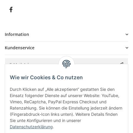
Information
Kundenservice
Wie wir Cookies & Co nutzen
Bitte senden Sie mir entsprechend Ihrer
Datenschutzerklärung
regelmäßig und
jederzeit widerruflich Informationen zu Ihrem Produktsortiment per E-Mail zu.
Durch Klicken auf „Alle akzeptieren“ gestatten Sie den
Einsatz folgender Dienste auf unserer Website: YouTube,
Vimeo, ReCaptcha, PayPal Express Checkout und
Ratenzahlung. Sie können die Einstellung jederzeit ändern
(Fingerabdruck-Icon links unten). Weitere Details finden
Sie unte
Konfigurieren
und in unserer
Datenschutzerklärung
.