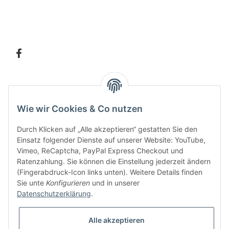
Information
Wie wir Cookies & Co nutzen
Kundenservice
Durch Klicken auf „Alle akzeptieren“ gestatten Sie den
Einsatz folgender Dienste auf unserer Website: YouTube,
Vimeo, ReCaptcha, PayPal Express Checkout und
Ratenzahlung. Sie können die Einstellung jederzeit ändern
Bitte senden Sie mir entsprechend Ihrer
Datenschutzerklärung
regelmäßig und
(Fingerabdruck-Icon links unten). Weitere Details finden
jederzeit widerruflich Informationen zu Ihrem Produktsortiment per E-Mail zu.
Sie unte
Konfigurieren
und in unserer
Datenschutzerklärung
.
Alle akzeptieren