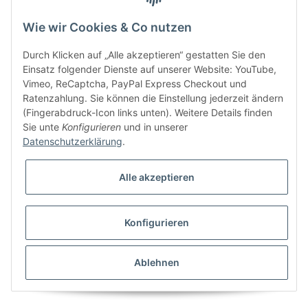
Wie wir Cookies & Co nutzen
Bitte senden Sie mir entsprechend Ihrer
Datenschutzerklärung
regelmäßig und
jederzeit widerruflich Informationen zu Ihrem Produktsortiment per E-Mail zu.
Durch Klicken auf „Alle akzeptieren“ gestatten Sie den
Einsatz folgender Dienste auf unserer Website: YouTube,
Vimeo, ReCaptcha, PayPal Express Checkout und
Ratenzahlung. Sie können die Einstellung jederzeit ändern
(Fingerabdruck-Icon links unten). Weitere Details finden
Sie unte
Konfigurieren
und in unserer
Datenschutzerklärung
.
Alle akzeptieren
* Alle Preise inkl. gesetzlicher USt., zzgl.
Versand
Konfigurieren
Besucherzähler: 5843432
Alle Preise inkl. MwSt.
Umsetzung
Vlarom E-Commerce Agentur
| Powered by
JTL-Shop
|
CLEARIX JTL-Shop Template
Ablehnen