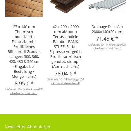
27 x 140 mm
42 x 290 x 2000
Drainage Diele Alu
Thermisch
mm aMbooo
2000x140x20 mm
modifizierte
Terrassendiele
71,45 €
*
Fichte, Kombi-
Bambus BANK
Lieferzeit:
10 - 14 Werktage
(DE
Profil, feines
STUFE, Farbe:
- Ausland abweichend)
Riffelprofil Groove,
Espresso-vorgeölt,
Längen: 300, 360,
Profil: französisch
420, 480 & 540 cm
genutet, stumpf
(Eingabe bei
(Abr. nach Lfm.)
Bestellung /
78,04 €
*
Menge = Lfm.)
Lieferzeit:
10 - 14 Werktage
(DE
8,95 €
*
- Ausland abweichend)
Lieferzeit:
10 - 14 Werktage
(DE
- Ausland abweichend)
Newsletter Abonnieren