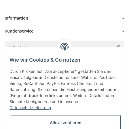
Information
Kundenservice
Wie wir Cookies & Co nutzen
Bitte senden Sie mir entsprechend Ihrer
Datenschutzerklärung
regelmäßig und
jederzeit widerruflich Informationen zu Ihrem Produktsortiment per E-Mail zu.
Durch Klicken auf „Alle akzeptieren“ gestatten Sie den
Einsatz folgender Dienste auf unserer Website: YouTube,
Vimeo, ReCaptcha, PayPal Express Checkout und
Ratenzahlung. Sie können die Einstellung jederzeit ändern
(Fingerabdruck-Icon links unten). Weitere Details finden
Sie unte
Konfigurieren
und in unserer
Datenschutzerklärung
.
Alle akzeptieren
* Alle Preise inkl. gesetzlicher USt., zzgl.
Versand