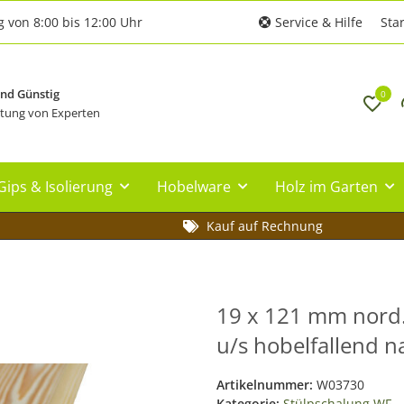
g von 8:00 bis 12:00 Uhr
Service & Hilfe
Star
und Günstig
0
tung von Experten
Gips & Isolierung
Hobelware
Holz im Garten
Kauf auf Rechnung
19 x 121 mm nord. 
u/s hobelfallend n
Artikelnummer:
W03730
Kategorie:
Stülpschalung WF