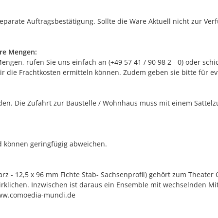
separate Auftragsbestätigung. Sollte die Ware Aktuell nicht zur Ve
ere Mengen:
gen, rufen Sie uns einfach an (+49 57 41 / 90 98 2 - 0) oder schic
r die Frachtkosten ermitteln können. Zudem geben sie bitte für e
n. Die Zufahrt zur Baustelle / Wohnhaus muss mit einem Sattelzug
nd können geringfügig abweichen.
z - 12,5 x 96 mm Fichte Stab- Sachsenprofil) gehört zum Theat
irklichen. Inzwischen ist daraus ein Ensemble mit wechselnden Mit
 www.comoedia-mundi.de