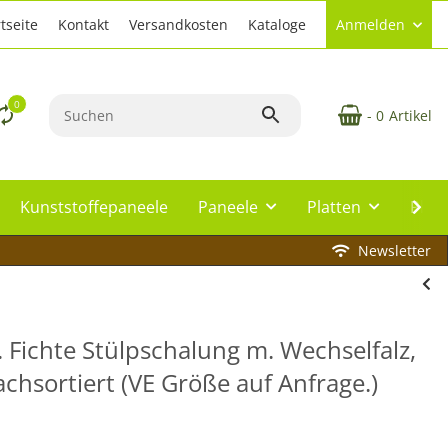
tseite
Kontakt
Versandkosten
Kataloge
Anmelden
0
- 0
Artikel
Kunststoffepaneele
Paneele
Platten
Plat
Newsletter
Fichte Stülpschalung m. Wechselfalz,
achsortiert (VE Größe auf Anfrage.)