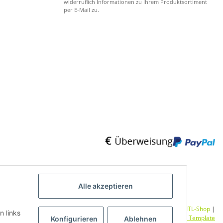
widerruflich Informationen zu Ihrem Produktsortiment
per E-Mail zu.
Alle akzeptieren
Umsetzung
Vlarom E-Commerce Agentur
| Powered by
JTL-Shop
|
n links
CLEARIX JTL-Shop Template
Konfigurieren
Ablehnen