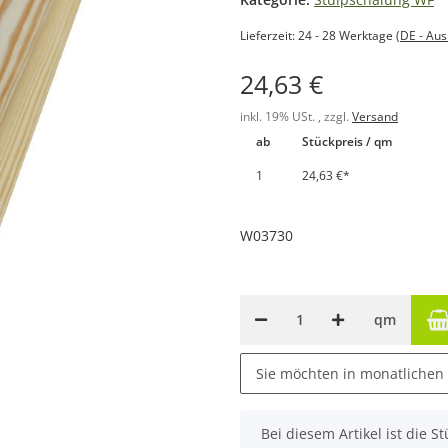
Lieferzeit:
24 - 28 Werktage
(DE - Au
24,63 €
inkl. 19% USt. , zzgl.
Versand
ab
Stückpreis / qm
1
24,63 €
*
W03730
qm
Sie möchten in monatlichen
x
Bei diesem Artikel ist die Stü