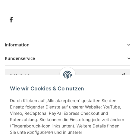
Information
Kundenservice
Wie wir Cookies & Co nutzen
Bitte senden Sie mir entsprechend Ihrer
Datenschutzerklärung
regelmäßig und
jederzeit widerruflich Informationen zu Ihrem Produktsortiment per E-Mail zu.
Durch Klicken auf „Alle akzeptieren“ gestatten Sie den
Einsatz folgender Dienste auf unserer Website: YouTube,
Vimeo, ReCaptcha, PayPal Express Checkout und
Ratenzahlung. Sie können die Einstellung jederzeit ändern
(Fingerabdruck-Icon links unten). Weitere Details finden
Sie unte
Konfigurieren
und in unserer