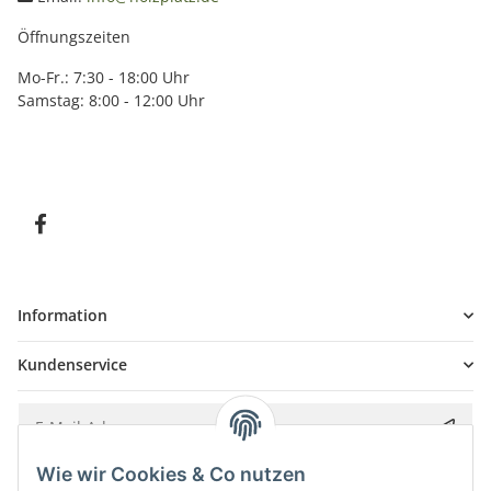
Öffnungszeiten
Mo-Fr.: 7:30 - 18:00 Uhr
Samstag: 8:00 - 12:00 Uhr
Information
Kundenservice
Wie wir Cookies & Co nutzen
Bitte senden Sie mir entsprechend Ihrer
Datenschutzerklärung
regelmäßig und