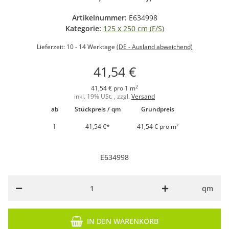
Artikelnummer:
E634998
Kategorie:
125 x 250 cm (F/S)
Lieferzeit:
10 - 14 Werktage
(DE - Ausland abweichend)
41,54 €
2
41,54 € pro 1 m
inkl. 19% USt. , zzgl.
Versand
ab
Stückpreis / qm
Grundpreis
1
41,54 €
*
41,54 € pro m²
E634998
qm
IN DEN WARENKORB