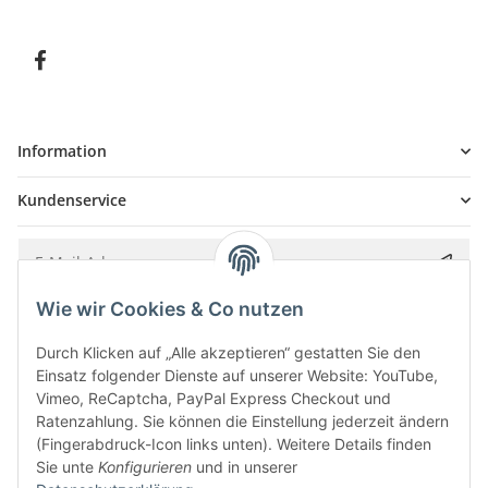
Information
Kundenservice
Wie wir Cookies & Co nutzen
Bitte senden Sie mir entsprechend Ihrer
Datenschutzerklärung
regelmäßig und
jederzeit widerruflich Informationen zu Ihrem Produktsortiment per E-Mail zu.
Durch Klicken auf „Alle akzeptieren“ gestatten Sie den
Einsatz folgender Dienste auf unserer Website: YouTube,
Vimeo, ReCaptcha, PayPal Express Checkout und
Ratenzahlung. Sie können die Einstellung jederzeit ändern
(Fingerabdruck-Icon links unten). Weitere Details finden
Sie unte
Konfigurieren
und in unserer