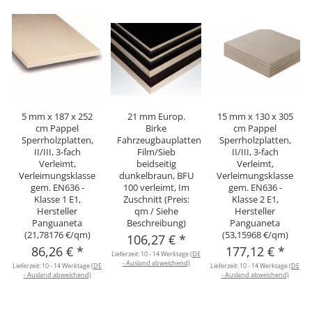
5 mm x 187 x 252
21 mm Europ.
15 mm x 130 x 305
cm Pappel
Birke
cm Pappel
Sperrholzplatten,
Fahrzeugbauplatten
Sperrholzplatten,
II/III, 3-fach
Film/Sieb
II/III, 3-fach
Verleimt,
beidseitig
Verleimt,
Verleimungsklasse
dunkelbraun, BFU
Verleimungsklasse
gem. EN636 -
100 verleimt, Im
gem. EN636 -
Klasse 1 E1,
Zuschnitt (Preis:
Klasse 2 E1,
Hersteller
qm / Siehe
Hersteller
Panguaneta
Beschreibung)
Panguaneta
(21,78176 €/qm)
(53,15968 €/qm)
106,27 €
*
86,26 €
*
177,12 €
*
Lieferzeit:
10 - 14 Werktage
(DE
- Ausland abweichend)
Lieferzeit:
10 - 14 Werktage
(DE
Lieferzeit:
10 - 14 Werktage
(DE
- Ausland abweichend)
- Ausland abweichend)