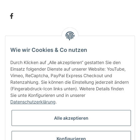
Information
Wie wir Cookies & Co nutzen
Kundenservice
Durch Klicken auf „Alle akzeptieren“ gestatten Sie den
Einsatz folgender Dienste auf unserer Website: YouTube,
Vimeo, ReCaptcha, PayPal Express Checkout und
Ratenzahlung. Sie können die Einstellung jederzeit ändern
Bitte senden Sie mir entsprechend Ihrer
Datenschutzerklärung
regelmäßig und
(Fingerabdruck-Icon links unten). Weitere Details finden
jederzeit widerruflich Informationen zu Ihrem Produktsortiment per E-Mail zu.
Sie unte
Konfigurieren
und in unserer
Datenschutzerklärung
.
Alle akzeptieren
Konfigurieren