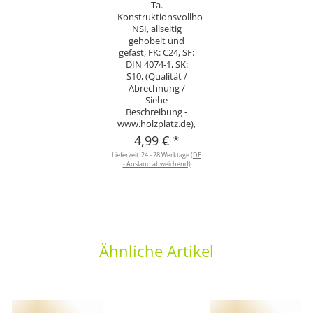
Ta.
Konstruktionsvollholz
NSI, allseitig
gehobelt und
gefast, FK: C24, SF:
DIN 4074-1, SK:
S10, (Qualität /
Abrechnung /
Siehe
Beschreibung -
www.holzplatz.de),
4,99 €
*
Lieferzeit:
24 - 28 Werktage
(DE
- Ausland abweichend)
Ähnliche Artikel