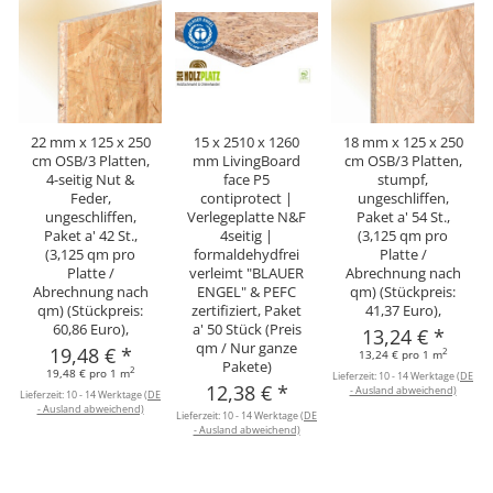
22 mm x 125 x 250
15 x 2510 x 1260
18 mm x 125 x 250
cm OSB/3 Platten,
mm LivingBoard
cm OSB/3 Platten,
4-seitig Nut &
face P5
stumpf,
Feder,
contiprotect |
ungeschliffen,
ungeschliffen,
Verlegeplatte N&F
Paket a' 54 St.,
Paket a' 42 St.,
4seitig |
(3,125 qm pro
(3,125 qm pro
formaldehydfrei
Platte /
Platte /
verleimt "BLAUER
Abrechnung nach
Abrechnung nach
ENGEL" & PEFC
qm) (Stückpreis:
qm) (Stückpreis:
zertifiziert, Paket
41,37 Euro),
60,86 Euro),
a' 50 Stück (Preis
13,24 €
*
qm / Nur ganze
19,48 €
*
2
13,24 € pro 1 m
Pakete)
2
19,48 € pro 1 m
Lieferzeit:
10 - 14 Werktage
(DE
12,38 €
*
- Ausland abweichend)
Lieferzeit:
10 - 14 Werktage
(DE
- Ausland abweichend)
Lieferzeit:
10 - 14 Werktage
(DE
- Ausland abweichend)