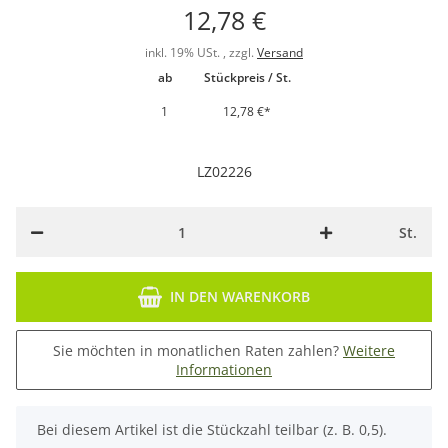
12,78 €
inkl. 19% USt. , zzgl.
Versand
ab
Stückpreis / St.
1
12,78 €
*
LZ02226
St.
IN DEN WARENKORB
Sie möchten in monatlichen Raten zahlen?
Weitere
Informationen
x
Bei diesem Artikel ist die Stückzahl teilbar (z. B. 0,5).