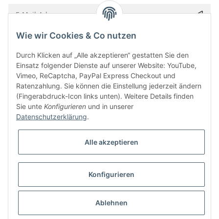
Wie wir Cookies & Co nutzen
Bitte senden Sie mir entsprechend Ihrer
Datenschutzerklärung
regelmäßig und
jederzeit widerruflich Informationen zu Ihrem Produktsortiment per E-Mail zu.
Durch Klicken auf „Alle akzeptieren“ gestatten Sie den
Einsatz folgender Dienste auf unserer Website: YouTube,
Vimeo, ReCaptcha, PayPal Express Checkout und
Ratenzahlung. Sie können die Einstellung jederzeit ändern
(Fingerabdruck-Icon links unten). Weitere Details finden
Sie unte
Konfigurieren
und in unserer
Datenschutzerklärung
.
Alle akzeptieren
* Alle Preise inkl. gesetzlicher USt., zzgl.
Versand
Konfigurieren
Besucherzähler: 5847589
Alle Preise inkl. MwSt.
Umsetzung
Vlarom E-Commerce Agentur
| Powered by
JTL-Shop
|
CLEARIX JTL-Shop Template
Ablehnen