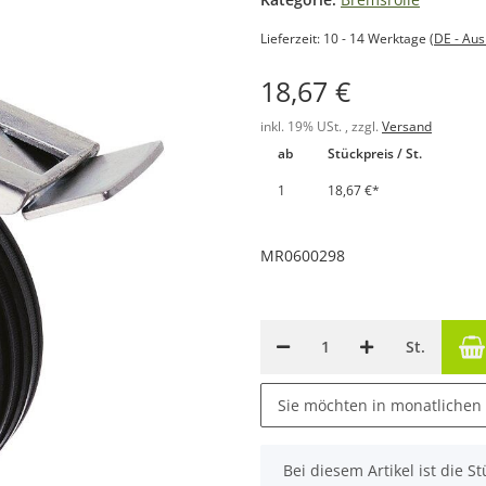
Lieferzeit:
10 - 14 Werktage
(DE - Au
18,67 €
inkl. 19% USt. , zzgl.
Versand
ab
Stückpreis / St.
1
18,67 €
*
MR0600298
St.
Sie möchten in monatlichen
x
Bei diesem Artikel ist die Stü