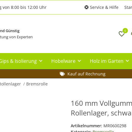
g von 8:00 bis 12:00 Uhr
Service & Hilfe
Star
und Günstig
0
tung von Experten
Gips & Isolierung
Hobelware
Holz im Garten
Kauf auf Rechnung
Rollenlager
Bremsrolle
160 mm Vollgummi-
Rollenlager, schwa
Artikelnummer:
MR0600298
Kategorie:
Bremsrolle