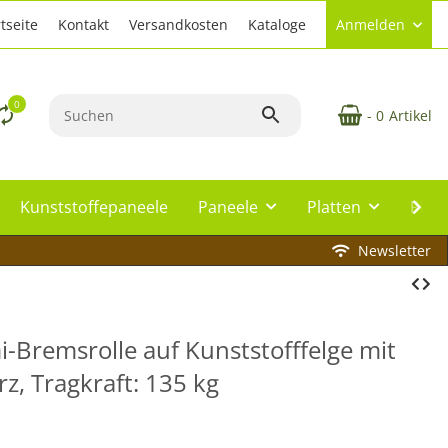
tseite
Kontakt
Versandkosten
Kataloge
Anmelden
0
- 0
Artikel
Kunststoffepaneele
Paneele
Platten
Plat
Newsletter
Bremsrolle auf Kunststofffelge mit
rz, Tragkraft: 135 kg