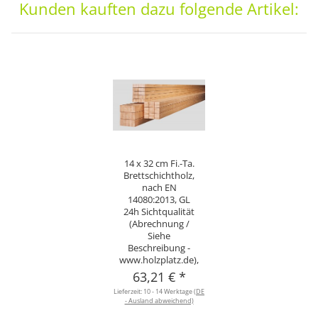
Kunden kauften dazu folgende Artikel:
14 x 32 cm Fi.-Ta.
Brettschichtholz,
nach EN
14080:2013, GL
24h Sichtqualität
(Abrechnung /
Siehe
Beschreibung -
www.holzplatz.de),
63,21 €
*
Lieferzeit:
10 - 14 Werktage
(DE
- Ausland abweichend)