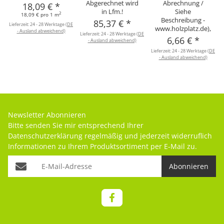
Abgerechnet wird
Abrechnung /
18,09 €
*
in Lfm.!
Siehe
2
18,09 € pro 1 m
Beschreibung -
85,37 €
*
Lieferzeit:
24 - 28 Werktage
(DE
www.holzplatz.de),
- Ausland abweichend)
Lieferzeit:
24 - 28 Werktage
(DE
6,66 €
*
- Ausland abweichend)
Lieferzeit:
24 - 28 Werktage
(DE
- Ausland abweichend)
Newsletter Abonnieren
Bitte senden Sie mir entsprechend Ihrer
Datenschutzerklärung
regelmäßig und jederzeit widerruflich
Informationen zu Ihrem Produktsortiment per E-Mail zu.
Abonnieren