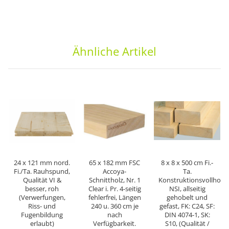
Ähnliche Artikel
24 x 121 mm nord.
65 x 182 mm FSC
8 x 8 x 500 cm Fi.-
Fi./Ta. Rauhspund,
Accoya-
Ta.
Qualität VI &
Schnittholz, Nr. 1
Konstruktionsvollholz
besser, roh
Clear i. Pr. 4-seitig
NSI, allseitig
(Verwerfungen,
fehlerfrei, Längen
gehobelt und
Riss- und
240 u. 360 cm je
gefast, FK: C24, SF:
Fugenbildung
nach
DIN 4074-1, SK:
erlaubt)
Verfügbarkeit.
S10, (Qualität /