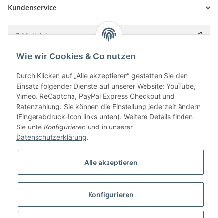
Kundenservice
Wie wir Cookies & Co nutzen
Bitte senden Sie mir entsprechend Ihrer
Datenschutzerklärung
regelmäßig und
jederzeit widerruflich Informationen zu Ihrem Produktsortiment per E-Mail zu.
Durch Klicken auf „Alle akzeptieren“ gestatten Sie den
Einsatz folgender Dienste auf unserer Website: YouTube,
Vimeo, ReCaptcha, PayPal Express Checkout und
Ratenzahlung. Sie können die Einstellung jederzeit ändern
(Fingerabdruck-Icon links unten). Weitere Details finden
Sie unte
Konfigurieren
und in unserer
Datenschutzerklärung
.
Alle akzeptieren
* Alle Preise inkl. gesetzlicher USt., zzgl.
Versand
Konfigurieren
Besucherzähler: 5844915
Alle Preise inkl. MwSt.
Umsetzung
Vlarom E-Commerce Agentur
| Powered by
JTL-Shop
|