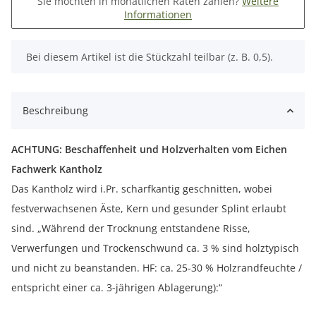
Sie möchten in monatlichen Raten zahlen?
Weitere
Informationen
x
Bei diesem Artikel ist die Stückzahl teilbar (z. B. 0,5).
Beschreibung
ACHTUNG: Beschaffenheit und Holzverhalten vom Eichen
Fachwerk Kantholz
Das Kantholz wird i.Pr. scharfkantig geschnitten, wobei
festverwachsenen Äste, Kern und gesunder Splint erlaubt
sind. „Während der Trocknung entstandene Risse,
Verwerfungen und Trockenschwund ca. 3 % sind holztypisch
und nicht zu beanstanden. HF: ca. 25-30 % Holzrandfeuchte /
entspricht einer ca. 3-jährigen Ablagerung):“