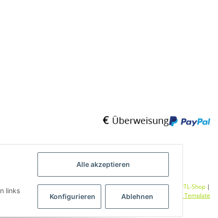
Alle akzeptieren
Umsetzung
Vlarom E-Commerce Agentur
| Powered by
JTL-Shop
|
n links
CLEARIX JTL-Shop Template
Konfigurieren
Ablehnen