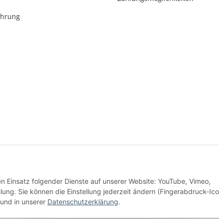
ehrung
* Alle Preise inkl. gesetzlicher USt., zzgl.
Versand
den Einsatz folgender Dienste auf unserer Website: YouTube, Vimeo,
Alle Preise inkl. MwSt.
g. Sie können die Einstellung jederzeit ändern (Fingerabdruck-Ico
und in unserer
Datenschutzerklärung
.