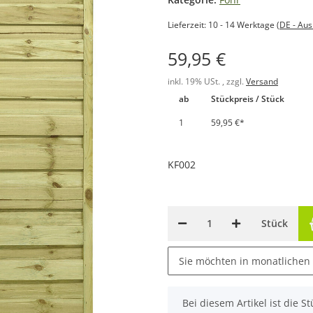
Lieferzeit:
10 - 14 Werktage
(DE - Au
59,95 €
inkl. 19% USt. , zzgl.
Versand
ab
Stückpreis / Stück
1
59,95 €
*
KF002
Stück
Sie möchten in monatlichen
x
Bei diesem Artikel ist die Stü