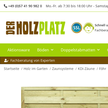
+49 (0)57 41 90 982 0
Mo.-Fr. ab 7:30 bis 18:00 Uhr - Samsta
Schnell 
Fachbera
Aktionsware
Böden
Doppelstabmatten
Fachberatung von Experten
Startseite
Holz im Garten
Zaunsysteme
KDI-Zäune
Föhr