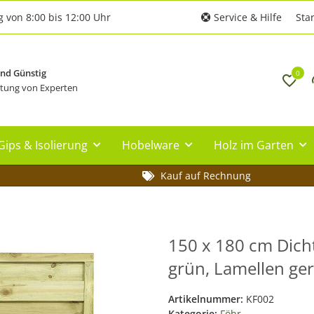
g von 8:00 bis 12:00 Uhr
Service & Hilfe
Star
und Günstig
0
tung von Experten
Gips & Isolierung
Hobelware
Holz im Garten
Kauf auf Rechnung
150 x 180 cm Dich
grün, Lamellen ger
Artikelnummer:
KF002
Kategorie:
Föhr