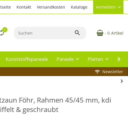
tseite
Kontakt
Versandkosten
Kataloge
Anmelden
0
- 0
Artikel
Kunststoffepaneele
Paneele
Platten
Plat
Newsletter
tzaun Föhr, Rahmen 45/45 mm, kdi
iffelt & geschraubt