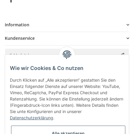
Information
Kundenservice
Wie wir Cookies & Co nutzen
Bitte senden Sie mir entsprechend Ihrer
Datenschutzerklärung
regelmäßig und
jederzeit widerruflich Informationen zu Ihrem Produktsortiment per E-Mail zu.
Durch Klicken auf „Alle akzeptieren“ gestatten Sie den
Einsatz folgender Dienste auf unserer Website: YouTube,
Vimeo, ReCaptcha, PayPal Express Checkout und
Ratenzahlung. Sie können die Einstellung jederzeit ändern
(Fingerabdruck-Icon links unten). Weitere Details finden
Sie unte
Konfigurieren
und in unserer
Datenschutzerklärung
.
Alle akzeptieren
* Alle Preise inkl. gesetzlicher USt., zzgl.
Versand