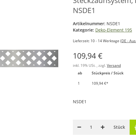
Steckzaunsystem, in
NSDE1
Artikelnummer:
NSDE1
Kategorie:
Deko-Element 195
Lieferzeit:
10 - 14 Werktage
(DE - Au
109,94 €
inkl. 19% USt. , zzgl.
Versand
ab
Stückpreis / Stück
1
109,94 €
*
NSDE1
Stück