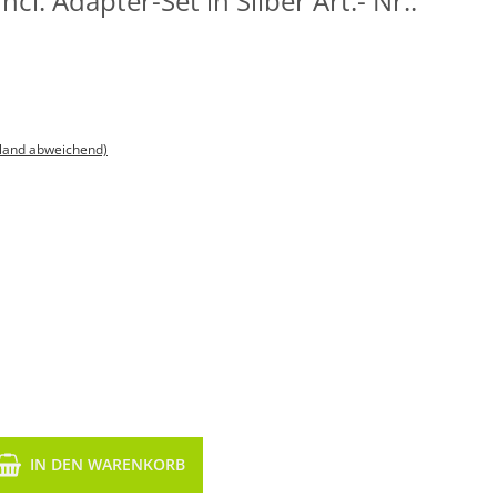
cl. Adapter-Set in Silber Art.- Nr.:
sland abweichend)
IN DEN WARENKORB