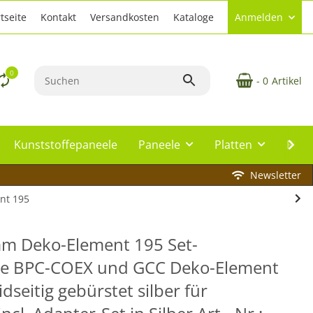
tseite
Kontakt
Versandkosten
Kataloge
Anmelden
0
- 0
Artikel
Kunststoffepaneele
Paneele
Platten
Plat
Newsletter
nt 195
mm Deko-Element 195 Set-
e BPC-COEX und GCC Deko-Element
dseitig gebürstet silber für