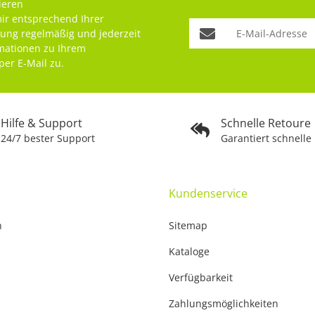
ieren
mir entsprechend Ihrer
rung
regelmäßig und jederzeit
rmationen zu Ihrem
per E-Mail zu.
Hilfe & Support
Schnelle Retoure
24/7 bester Support
Garantiert schnelle
Kundenservice
n
Sitemap
Kataloge
Verfügbarkeit
Zahlungsmöglichkeiten