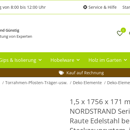
g von 8:00 bis 12:00 Uhr
Service & Hilfe
Star
und Günstig
0
tung von Experten
Gips & Isolierung
Hobelware
Holz im Garten
Kauf auf Rechnung
Torrahmen-Pfosten-Träger-usw.
Deko Elemente
Deko-Eleme
1,5 x 1756 x 171 
NORDSTRAND Seri
Raute Edelstahl bei