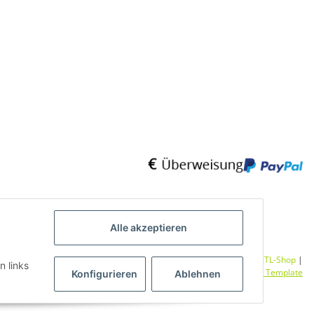
Alle akzeptieren
Umsetzung
Vlarom E-Commerce Agentur
| Powered by
JTL-Shop
|
n links
CLEARIX JTL-Shop Template
Konfigurieren
Ablehnen