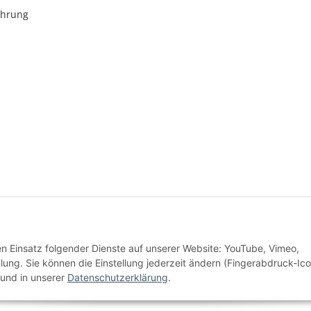
ehrung
* Alle Preise inkl. gesetzlicher USt., zzgl.
Versand
den Einsatz folgender Dienste auf unserer Website: YouTube, Vimeo,
Alle Preise inkl. MwSt.
g. Sie können die Einstellung jederzeit ändern (Fingerabdruck-Ico
und in unserer
Datenschutzerklärung
.