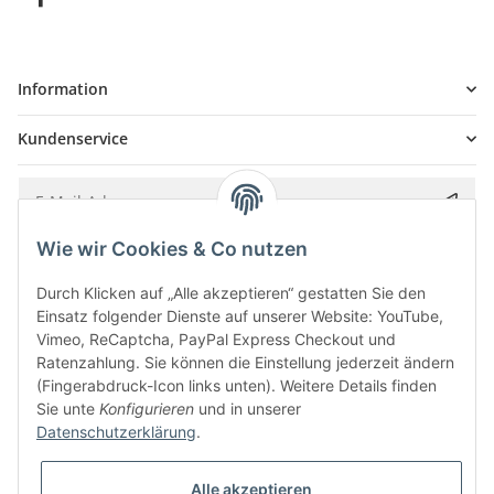
Information
Kundenservice
Wie wir Cookies & Co nutzen
Bitte senden Sie mir entsprechend Ihrer
Datenschutzerklärung
regelmäßig und
jederzeit widerruflich Informationen zu Ihrem Produktsortiment per E-Mail zu.
Durch Klicken auf „Alle akzeptieren“ gestatten Sie den
Einsatz folgender Dienste auf unserer Website: YouTube,
Vimeo, ReCaptcha, PayPal Express Checkout und
Ratenzahlung. Sie können die Einstellung jederzeit ändern
(Fingerabdruck-Icon links unten). Weitere Details finden
Sie unte
Konfigurieren
und in unserer
Datenschutzerklärung
.
Alle akzeptieren
* Alle Preise inkl. gesetzlicher USt., zzgl.
Versand