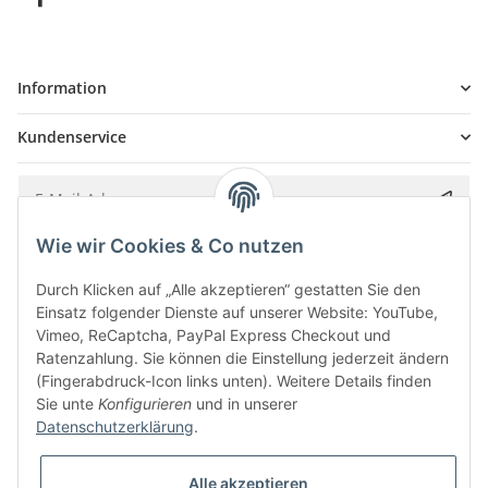
Information
Kundenservice
Wie wir Cookies & Co nutzen
Bitte senden Sie mir entsprechend Ihrer
Datenschutzerklärung
regelmäßig und
jederzeit widerruflich Informationen zu Ihrem Produktsortiment per E-Mail zu.
Durch Klicken auf „Alle akzeptieren“ gestatten Sie den
Einsatz folgender Dienste auf unserer Website: YouTube,
Vimeo, ReCaptcha, PayPal Express Checkout und
Ratenzahlung. Sie können die Einstellung jederzeit ändern
(Fingerabdruck-Icon links unten). Weitere Details finden
Sie unte
Konfigurieren
und in unserer
Datenschutzerklärung
.
Alle akzeptieren
* Alle Preise inkl. gesetzlicher USt., zzgl.
Versand