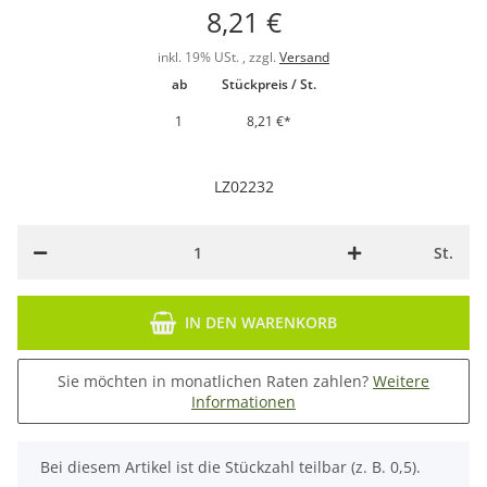
8,21 €
inkl. 19% USt. , zzgl.
Versand
ab
Stückpreis / St.
1
8,21 €
*
LZ02232
St.
IN DEN WARENKORB
Sie möchten in monatlichen Raten zahlen?
Weitere
Informationen
x
Bei diesem Artikel ist die Stückzahl teilbar (z. B. 0,5).