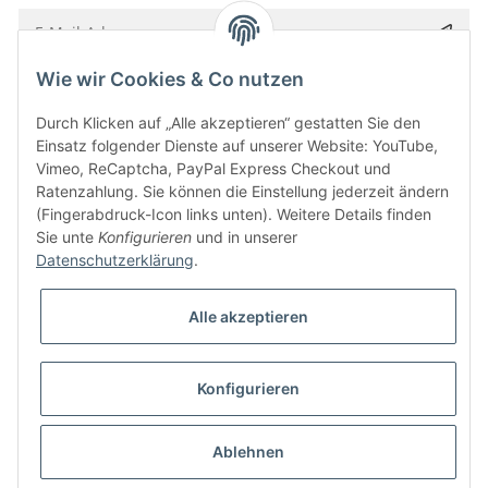
Wie wir Cookies & Co nutzen
Bitte senden Sie mir entsprechend Ihrer
Datenschutzerklärung
regelmäßig und
jederzeit widerruflich Informationen zu Ihrem Produktsortiment per E-Mail zu.
Durch Klicken auf „Alle akzeptieren“ gestatten Sie den
Einsatz folgender Dienste auf unserer Website: YouTube,
Vimeo, ReCaptcha, PayPal Express Checkout und
Ratenzahlung. Sie können die Einstellung jederzeit ändern
(Fingerabdruck-Icon links unten). Weitere Details finden
Sie unte
Konfigurieren
und in unserer
Datenschutzerklärung
.
Alle akzeptieren
* Alle Preise inkl. gesetzlicher USt., zzgl.
Versand
Konfigurieren
Besucherzähler: 5850421
Alle Preise inkl. MwSt.
Umsetzung
Vlarom E-Commerce Agentur
| Powered by
JTL-Shop
|
CLEARIX JTL-Shop Template
Ablehnen