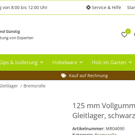
g von 8:00 bis 12:00 Uhr
Service & Hilfe
Star
und Günstig
0
tung von Experten
Gips & Isolierung
Hobelware
Holz im Garten
Kauf auf Rechnung
Gleitlager
Bremsrolle
125 mm Vollgummi-
Gleitlager, schwarz
Artikelnummer:
MR04090
Kategorie:
Bremsrolle