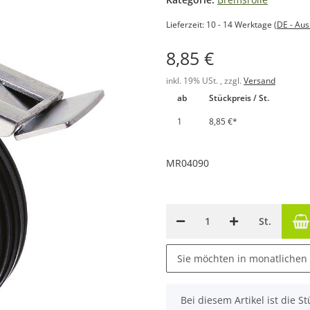
Lieferzeit:
10 - 14 Werktage
(DE - Au
8,85 €
inkl. 19% USt. , zzgl.
Versand
ab
Stückpreis / St.
1
8,85 €
*
MR04090
St.
Sie möchten in monatlichen
x
Bei diesem Artikel ist die Stü