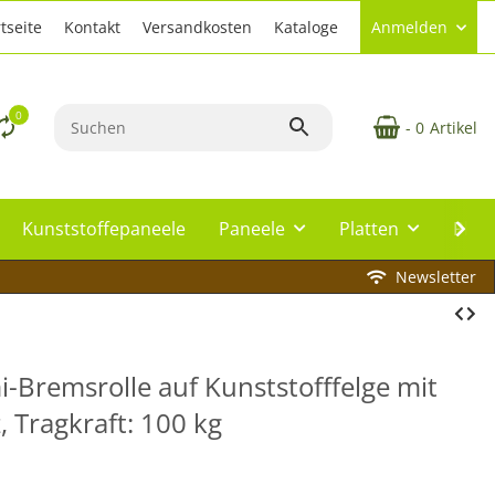
tseite
Kontakt
Versandkosten
Kataloge
Anmelden
0
- 0
Artikel
Kunststoffepaneele
Paneele
Platten
Plat
Newsletter
Bremsrolle auf Kunststofffelge mit
, Tragkraft: 100 kg