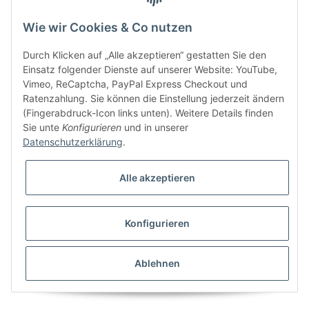
Wie wir Cookies & Co nutzen
Bitte senden Sie mir entsprechend Ihrer
Datenschutzerklärung
regelmäßig und
jederzeit widerruflich Informationen zu Ihrem Produktsortiment per E-Mail zu.
Durch Klicken auf „Alle akzeptieren“ gestatten Sie den
Einsatz folgender Dienste auf unserer Website: YouTube,
Vimeo, ReCaptcha, PayPal Express Checkout und
Ratenzahlung. Sie können die Einstellung jederzeit ändern
(Fingerabdruck-Icon links unten). Weitere Details finden
Sie unte
Konfigurieren
und in unserer
Datenschutzerklärung
.
Alle akzeptieren
* Alle Preise inkl. gesetzlicher USt., zzgl.
Versand
Konfigurieren
Besucherzähler: 5854236
Alle Preise inkl. MwSt.
Umsetzung
Vlarom E-Commerce Agentur
| Powered by
JTL-Shop
|
CLEARIX JTL-Shop Template
Ablehnen