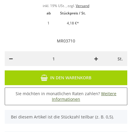
inkl. 19% USt. , zzgl.
Versand
ab
Stückpreis / St.
1
4,18 €
*
MR03710
St.
IN DEN WARENKORB
Sie möchten in monatlichen Raten zahlen?
Weitere
Informationen
x
Bei diesem Artikel ist die Stückzahl teilbar (z. B. 0,5).