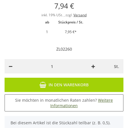
7,94 €
inkl. 19% USt. , zzgl.
Versand
ab
Stückpreis / St.
1
7,95 €
*
ZL02260
St.
IN DEN WARENKORB
Sie möchten in monatlichen Raten zahlen?
Weitere
Informationen
x
Bei diesem Artikel ist die Stückzahl teilbar (z. B. 0,5).