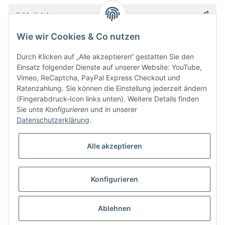
Wie wir Cookies & Co nutzen
Bitte senden Sie mir entsprechend Ihrer
Datenschutzerklärung
regelmäßig und
jederzeit widerruflich Informationen zu Ihrem Produktsortiment per E-Mail zu.
Durch Klicken auf „Alle akzeptieren“ gestatten Sie den
Einsatz folgender Dienste auf unserer Website: YouTube,
Vimeo, ReCaptcha, PayPal Express Checkout und
Ratenzahlung. Sie können die Einstellung jederzeit ändern
(Fingerabdruck-Icon links unten). Weitere Details finden
Sie unte
Konfigurieren
und in unserer
Datenschutzerklärung
.
Alle akzeptieren
* Alle Preise inkl. gesetzlicher USt., zzgl.
Versand
Konfigurieren
Besucherzähler: 5857698
Alle Preise inkl. MwSt.
Umsetzung
Vlarom E-Commerce Agentur
| Powered by
JTL-Shop
|
CLEARIX JTL-Shop Template
Ablehnen