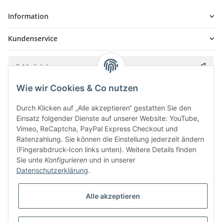
Information
Kundenservice
Wie wir Cookies & Co nutzen
Bitte senden Sie mir entsprechend Ihrer
Datenschutzerklärung
regelmäßig und
jederzeit widerruflich Informationen zu Ihrem Produktsortiment per E-Mail zu.
Durch Klicken auf „Alle akzeptieren“ gestatten Sie den
Einsatz folgender Dienste auf unserer Website: YouTube,
Vimeo, ReCaptcha, PayPal Express Checkout und
Ratenzahlung. Sie können die Einstellung jederzeit ändern
(Fingerabdruck-Icon links unten). Weitere Details finden
Sie unte
Konfigurieren
und in unserer
Datenschutzerklärung
.
Alle akzeptieren
* Alle Preise inkl. gesetzlicher USt., zzgl.
Versand