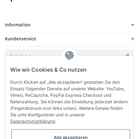
Information
Kundenservice
Wie wir Cookies & Co nutzen
Bitte senden Sie mir entsprechend Ihrer
Datenschutzerklärung
regelmäßig und
jederzeit widerruflich Informationen zu Ihrem Produktsortiment per E-Mail zu.
Durch Klicken auf „Alle akzeptieren“ gestatten Sie den
Einsatz folgender Dienste auf unserer Website: YouTube,
Vimeo, ReCaptcha, PayPal Express Checkout und
Ratenzahlung. Sie können die Einstellung jederzeit ändern
(Fingerabdruck-Icon links unten). Weitere Details finden
Sie unte
Konfigurieren
und in unserer
Datenschutzerklärung
.
Alle akzeptieren
* Alle Preise inkl. gesetzlicher USt., zzgl.
Versand