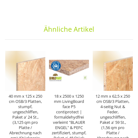
Ähnliche Artikel
40 mm x 125 x 250
18 x 2500 x 1250
12 mm x 62,5 x 250
cm OSB/3 Platten,
mm LivingBoard
cm OSB/3 Platten,
stumpf,
face P5
4-seitig Nut &
ungeschliffen,
contiprotect |
Feder,
Paket a' 24 St.,
formaldehydfrei
ungeschliffen,
(3,125 qm pro
verleimt "BLAUER
Paket a' 59 St.,
Platte /
ENGEL" & PEFC
(1,56 qm pro
Abrechnung nach
zertifiziert, stumpf,
Platte /