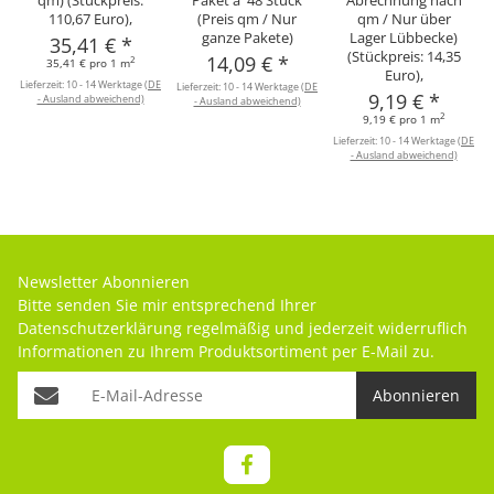
qm) (Stückpreis:
Paket a' 48 Stück
Abrechnung nach
110,67 Euro),
(Preis qm / Nur
qm / Nur über
ganze Pakete)
Lager Lübbecke)
35,41 €
*
(Stückpreis: 14,35
14,09 €
*
2
35,41 € pro 1 m
Euro),
Lieferzeit:
10 - 14 Werktage
(DE
Lieferzeit:
10 - 14 Werktage
(DE
9,19 €
*
- Ausland abweichend)
- Ausland abweichend)
2
9,19 € pro 1 m
Lieferzeit:
10 - 14 Werktage
(DE
- Ausland abweichend)
Newsletter Abonnieren
Bitte senden Sie mir entsprechend Ihrer
Datenschutzerklärung
regelmäßig und jederzeit widerruflich
Informationen zu Ihrem Produktsortiment per E-Mail zu.
Abonnieren