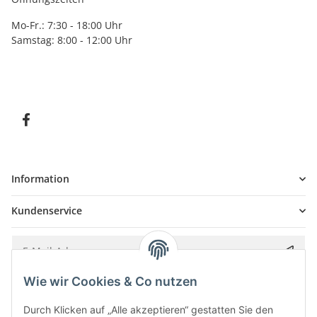
Mo-Fr.: 7:30 - 18:00 Uhr
Samstag: 8:00 - 12:00 Uhr
Information
Kundenservice
Wie wir Cookies & Co nutzen
Bitte senden Sie mir entsprechend Ihrer
Datenschutzerklärung
regelmäßig und
jederzeit widerruflich Informationen zu Ihrem Produktsortiment per E-Mail zu.
Durch Klicken auf „Alle akzeptieren“ gestatten Sie den