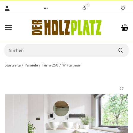
0
Startseite
Paneele
Terra 250
White pearl