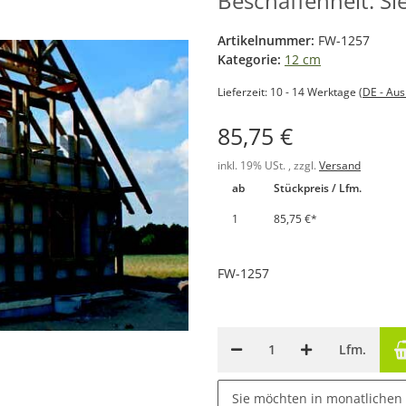
Beschaffenheit: S
Artikelnummer:
FW-1257
Kategorie:
12 cm
Lieferzeit:
10 - 14 Werktage
(DE - Au
85,75 €
inkl. 19% USt. , zzgl.
Versand
ab
Stückpreis / Lfm.
1
85,75 €
*
FW-1257
Lfm.
Sie möchten in monatlichen