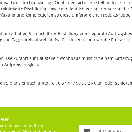
annsarbeit. Um hochwertige Qualitäten sicher zu stellen, trocken
e minimierte Rissbildung sowie ein deutlich geringerer Verzug de
Verfügung und komplettieren so diese umfangreiche Produktgruppe.
edition) erhalten Sie nach Ihrer Bestellung eine separate Auftrags
g von Tagespreis abweicht. Natürlich versuchen wir die Preise stets
. Die Zufahrt zur Baustelle / Wohnhaus muss mit einem Sattelzug 
n Aufpreis möglich.
n Sie uns einfach unter Tel. 0 57 41 / 90 98 2 - 0 an, oder schick
ieren
mir entsprechend Ihrer
rung
regelmäßig und jederzeit