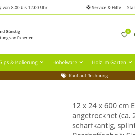
g von 8:00 bis 12:00 Uhr
Service & Hilfe
Star
und Günstig
0
tung von Experten
Gips & Isolierung
Hobelware
Holz im Garten
Kauf auf Rechnung
12 x 24 x 600 cm 
angetrocknet (ca. 
scharfkantig, splin