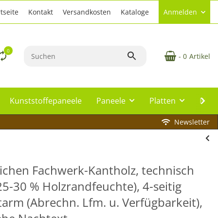
tseite
Kontakt
Versandkosten
Kataloge
Anmelden
0
- 0
Artikel
Kunststoffepaneele
Paneele
Platten
Plat
Newsletter
Eichen Fachwerk-Kantholz, technisch
25-30 % Holzrandfeuchte), 4-seitig
tarm (Abrechn. Lfm. u. Verfügbarkeit),