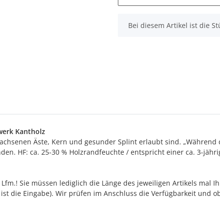
x
Bei diesem Artikel ist die Stü
werk Kantholz
erwachsenen Äste, Kern und gesunder Splint erlaubt sind. „Währen
en. HF: ca. 25-30 % Holzrandfeuchte / entspricht einer ca. 3-jähr
fm.! Sie müssen lediglich die Länge des jeweiligen Artikels mal I
/30 ist die Eingabe). Wir prüfen im Anschluss die Verfügbarkeit und