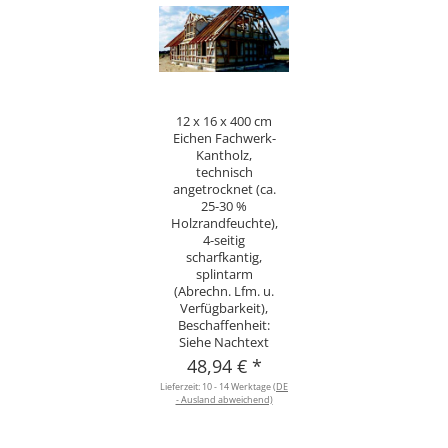
12 x 16 x 400 cm
Eichen Fachwerk-
Kantholz,
technisch
angetrocknet (ca.
25-30 %
Holzrandfeuchte),
4-seitig
scharfkantig,
splintarm
(Abrechn. Lfm. u.
Verfügbarkeit),
Beschaffenheit:
Siehe Nachtext
48,94 €
*
Lieferzeit:
10 - 14 Werktage
(DE
- Ausland abweichend)