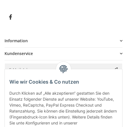
Information
Kundenservice
Wie wir Cookies & Co nutzen
Bitte senden Sie mir entsprechend Ihrer
Datenschutzerklärung
regelmäßig und
jederzeit widerruflich Informationen zu Ihrem Produktsortiment per E-Mail zu.
Durch Klicken auf „Alle akzeptieren“ gestatten Sie den
Einsatz folgender Dienste auf unserer Website: YouTube,
Vimeo, ReCaptcha, PayPal Express Checkout und
Ratenzahlung. Sie können die Einstellung jederzeit ändern
(Fingerabdruck-Icon links unten). Weitere Details finden
Sie unte
Konfigurieren
und in unserer