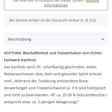
Sie möchten in monatlichen Raten zahlen?
Weitere
Informationen
x
Bei diesem Artikel ist die Stückzahl teilbar (z. B. 0,5).
Beschreibung
ACHTUNG: Beschaffenheit und Holzverhalten vom Eichen
Fachwerk Kantholz
Das Kantholz wird i.Pr. scharfkantig geschnitten, wobei
festverwachsenen Äste, Kern und gesunder Splint erlaubt
sind. „Während der Trocknung entstandene Risse,
Verwerfungen und Trockenschwund ca. 3 % sind holztypisch
und nicht zu beanstanden. HF: ca. 25-30 % Holzrandfeuchte /
entspricht einer ca. 3-jährigen Ablagerung):“